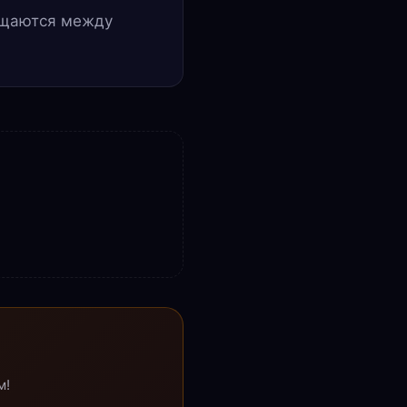
мещаются между
м!