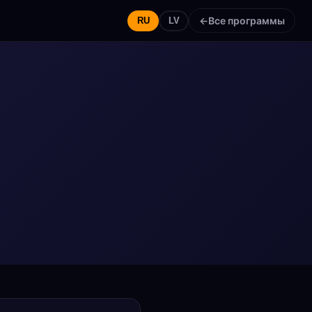
←
Все программы
RU
LV