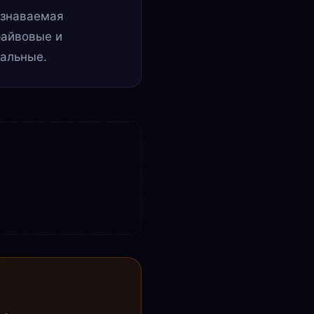
узнаваемая
райвовые и
тальные.