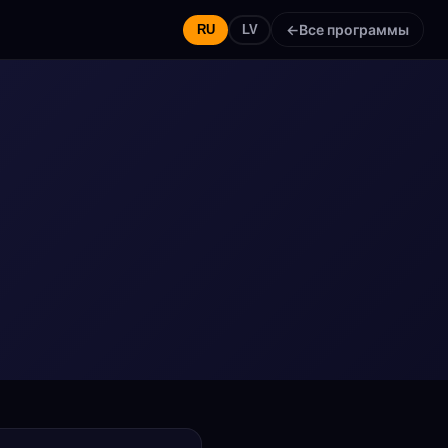
←
Все программы
RU
LV